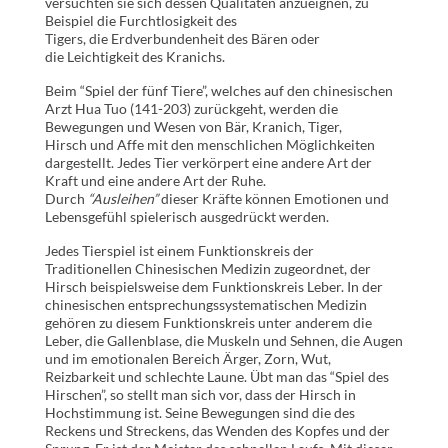
versuchten sie sich dessen Qualitäten anzueignen, zu
Beispiel die Furchtlosigkeit des
Tigers, die Erdverbundenheit des Bären oder
die Leichtigkeit des Kranichs.
Beim “Spiel der fünf Tiere”, welches auf den chinesischen
Arzt Hua Tuo (141-203) zurückgeht, werden die
Bewegungen und Wesen von Bär, Kranich, Tiger,
Hirsch und Affe mit den menschlichen Möglichkeiten
dargestellt. Jedes Tier verkörpert eine andere Art der
Kraft und eine andere Art der Ruhe.
Durch
“Ausleihen”
dieser Kräfte können Emotionen und
Lebensgefühl spielerisch ausgedrückt werden.
Jedes Tierspiel ist einem Funktionskreis der
Traditionellen Chinesischen Medizin zugeordnet, der
Hirsch beispielsweise dem Funktionskreis Leber. In der
chinesischen entsprechungssystematischen Medizin
gehören zu diesem Funktionskreis unter anderem die
Leber, die Gallenblase, die Muskeln und Sehnen, die Augen
und im emotionalen Bereich Ärger, Zorn, Wut,
Reizbarkeit und schlechte Laune. Übt man das “Spiel des
Hirschen”, so stellt man sich vor, dass der Hirsch in
Hochstimmung ist. Seine Bewegungen sind die des
Reckens und Streckens, das Wenden des Kopfes und der